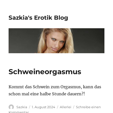
Sazkia's Erotik Blog
Schweineorgasmus
Kommt das Schwein zum Orgasmus, kann das
schon mal eine halbe Stunde dauern?!
Autor
Sazkia
Veröffentlicht
1. August 2024
Kategorien
Allerlei
Schreibe einen
am
Kommentar
zu