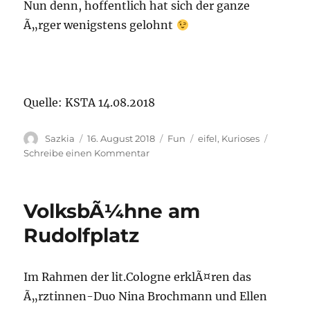
Nun denn, hoffentlich hat sich der ganze
Ã„rger wenigstens gelohnt
Quelle: KSTA 14.08.2018
Autor
Sazkia
Veröffentlicht
16. August 2018
Kategorien
Fun
Schlagwörter
eifel
,
Kurioses
am
Schreibe einen Kommentar
zu
Mit
dem
Traktor
VolksbÃ¼hne am
durch
die
Rudolfplatz
Eifel…
Im Rahmen der lit.Cologne erklÃ¤ren das
Ã„rztinnen-Duo Nina Brochmann und Ellen