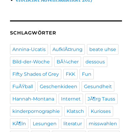
SCHLAGWÖRTER
Annina-Ucatis
AufklÃ¤rung
beate uhse
Bild-der-Woche
BÃ¼cher
dessous
Fifty Shades of Grey
FKK
Fun
FuÃŸball
Geschenkideen
Gesundheit
Hannah-Montana
Internet
JÃ¶rg Tauss
kinderpornographie
Klatsch
Kurioses
KÃ¶ln
Lesungen
literatur
misswahlen