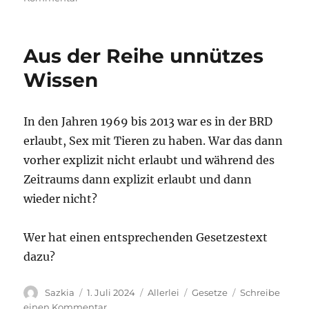
Schweineorgasmus
Aus der Reihe unnützes
Wissen
In den Jahren 1969 bis 2013 war es in der BRD
erlaubt, Sex mit Tieren zu haben. War das dann
vorher explizit nicht erlaubt und während des
Zeitraums dann explizit erlaubt und dann
wieder nicht?
Wer hat einen entsprechenden Gesetzestext
dazu?
Autor
Sazkia
Veröffentlicht
1. Juli 2024
Kategorien
Allerlei
Schlagwörter
Gesetze
Schreibe
am
einen Kommentar
zu