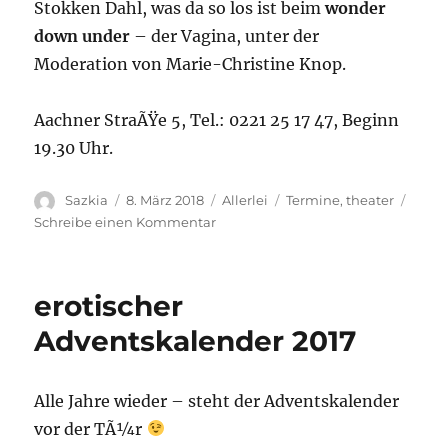
Stokken Dahl, was da so los ist beim
wonder
down under
– der Vagina, unter der
Moderation von Marie-Christine Knop.
Aachner StraÃŸe 5, Tel.: 0221 25 17 47, Beginn
19.30 Uhr.
Autor
Sazkia
Veröffentlicht
8. März 2018
Kategorien
Allerlei
Schlagwörter
Termine
,
theater
am
Schreibe einen Kommentar
zu
VolksbÃ¼hne
am
Rudolfplatz
erotischer
Adventskalender 2017
Alle Jahre wieder – steht der Adventskalender
vor der TÃ¼r