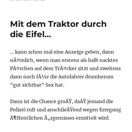
Aus
der
Reihe
Mit dem Traktor durch
unnützes
Wissen
die Eifel…
… kann schon mal eine Anzeige geben, dann
nÃ¤mlich, wenn man erstens als halb nacktes
PÃ¤rchen auf dem TrÃ¤cker sitzt und zweitens
dann noch fÃ¼r die Autofahrer drumherum
“gut sichtbar” Sex hat.
Dann ist die Chance groÃŸ, daÃŸ jemand die
Polizei ruft und anschlieÃŸend wegen Erregung
Ã¶ffentlichen Ã„rgernisses ermittelt wird.