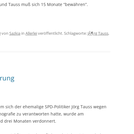
ig und Tauss muß sich 15 Monate “bewähren”.
0
von
Sazkia
in
Allerlei
veröffentlicht. Schlagworte:
JÃ¶rg Tauss
,
hrung
dem sich der ehemalige SPD-Politiker Jörg Tauss wegen
nografie zu verantworten hatte, wurde am
nd drei Monaten verdonnert.