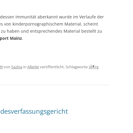
 dessen Immunität aberkannt wurde im Verlaufe der
es von kinderpornographischem Material, scheint
t zu haben und entsprechendes Material bestellt zu
port Mainz
.
09
von
Sazkia
in
Allerlei
veröffentlicht. Schlagworte:
JÃ¶rg
ndesverfassungsgericht