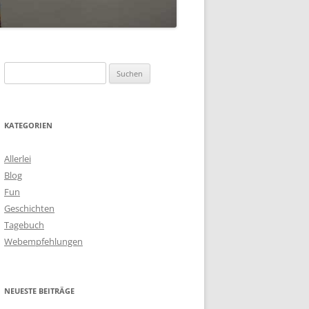
S
u
c
h
KATEGORIEN
e
n
Allerlei
n
Blog
a
Fun
c
Geschichten
h
Tagebuch
:
Webempfehlungen
NEUESTE BEITRÄGE