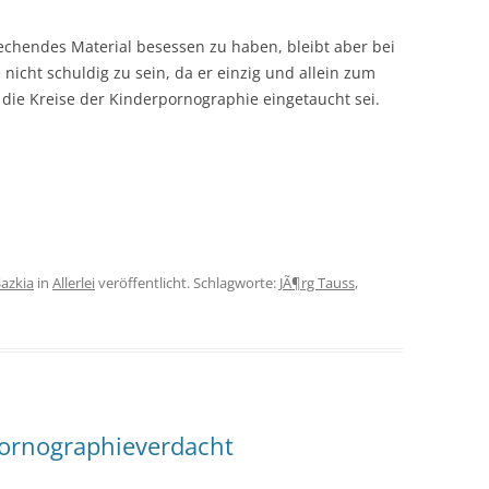
echendes Material besessen zu haben, bleibt aber bei
nicht schuldig zu sein, da er einzig und allein zum
ie Kreise der Kinderpornographie eingetaucht sei.
Sazkia
in
Allerlei
veröffentlicht. Schlagworte:
JÃ¶rg Tauss
,
pornographieverdacht