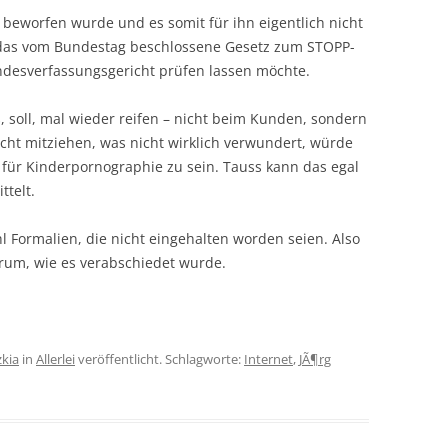
z beworfen wurde und es somit für ihn eigentlich nicht
das vom Bundestag beschlossene Gesetz zum STOPP-
ndesverfassungsgericht prüfen lassen möchte.
ß, soll, mal wieder reifen – nicht beim Kunden, sondern
icht mitziehen, was nicht wirklich verwundert, würde
 für Kinderpornographie zu sein. Tauss kann das egal
ttelt.
l Formalien, die nicht eingehalten worden seien. Also
arum, wie es verabschiedet wurde.
zkia
in
Allerlei
veröffentlicht. Schlagworte:
Internet
,
JÃ¶rg