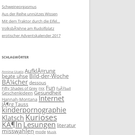
Schweineorgasmus
Aus der Reihe unnützes Wissen
Mit dem Traktor durch die Eifel…
VolksbÃ¼hne am Rudolfplatz
erotischer Adventskalender 2017
SCHLAGWÖRTER
AufklÃ¤rung
Annina-Ucatis
Bild-der-Woche
beate uhse
BÃ¼cher
dessous
Fun
Fifty Shades of Grey
FuÃŸball
FKK
Gesundheit
Geschenkideen
Internet
Hannah-Montana
JÃ¶rg Tauss
kinderpornographie
Kurioses
Klatsch
KÃ¶ln
Lesungen
literatur
misswahlen
mode
Musik