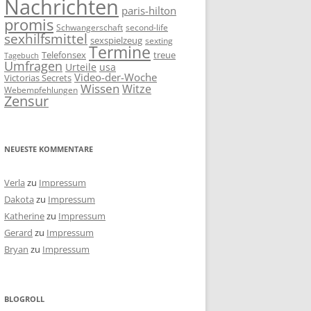
Nachrichten
paris-hilton
promis
Schwangerschaft
second-life
sexhilfsmittel
sexspielzeug
sexting
Termine
Telefonsex
treue
Tagebuch
Umfragen
Urteile
usa
Video-der-Woche
Victorias Secrets
Wissen
Witze
Webempfehlungen
Zensur
NEUESTE KOMMENTARE
Verla
zu
Impressum
Dakota
zu
Impressum
Katherine
zu
Impressum
Gerard
zu
Impressum
Bryan
zu
Impressum
BLOGROLL