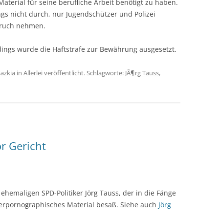
Material für seine berufliche Arbeit benötigt zu haben.
gs nicht durch, nur Jugendschützer und Polizei
spruch nehmen.
rdings wurde die Haftstrafe zur Bewährung ausgesetzt.
Sazkia
in
Allerlei
veröffentlicht. Schlagworte:
JÃ¶rg Tauss
,
or Gericht
hemaligen SPD-Politiker Jörg Tauss, der in die Fänge
inderpornographisches Material besaß. Siehe auch
Jörg