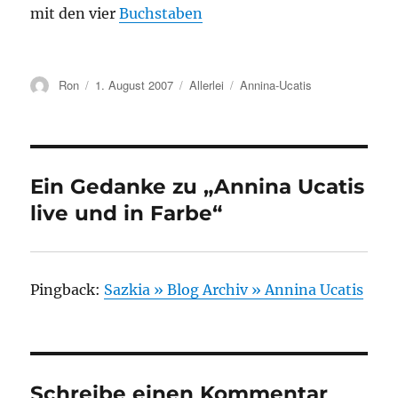
mit den vier
Buchstaben
Autor
Ron
Veröffentlicht
1. August 2007
Kategorien
Allerlei
Schlagwörter
Annina-Ucatis
am
Ein Gedanke zu „Annina Ucatis
live und in Farbe“
Pingback:
Sazkia » Blog Archiv » Annina Ucatis
Schreibe einen Kommentar