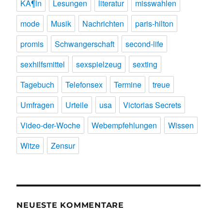
KÃ¶ln
Lesungen
literatur
misswahlen
mode
Musik
Nachrichten
paris-hilton
promis
Schwangerschaft
second-life
sexhilfsmittel
sexspielzeug
sexting
Tagebuch
Telefonsex
Termine
treue
Umfragen
Urteile
usa
Victorias Secrets
Video-der-Woche
Webempfehlungen
Wissen
Witze
Zensur
NEUESTE KOMMENTARE