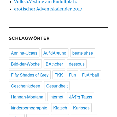
VolksbÃ¼hne am Rudolfplatz
erotischer Adventskalender 2017
SCHLAGWÖRTER
Annina-Ucatis
AufklÃ¤rung
beate uhse
Bild-der-Woche
BÃ¼cher
dessous
Fifty Shades of Grey
FKK
Fun
FuÃŸball
Geschenkideen
Gesundheit
Hannah-Montana
Internet
JÃ¶rg Tauss
kinderpornographie
Klatsch
Kurioses