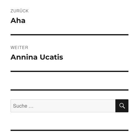
Beitragsnavigation
ZURÜCK
Aha
Vorheriger
Beitrag:
WEITER
Annina Ucatis
Nächster
Beitrag:
SU
Suche
nach: