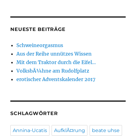
NEUESTE BEITRÄGE
Schweineorgasmus
Aus der Reihe unnützes Wissen
Mit dem Traktor durch die Eifel…
VolksbÃ¼hne am Rudolfplatz
erotischer Adventskalender 2017
SCHLAGWÖRTER
Annina-Ucatis
AufklÃ¤rung
beate uhse