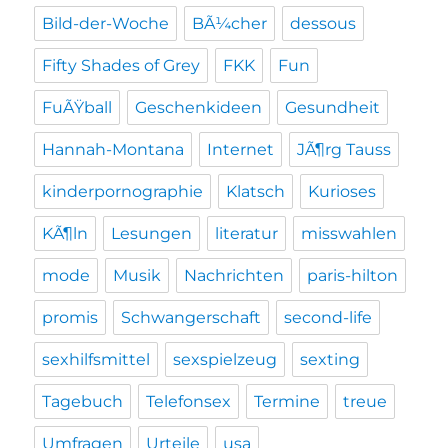
Bild-der-Woche
BÃ¼cher
dessous
Fifty Shades of Grey
FKK
Fun
FuÃŸball
Geschenkideen
Gesundheit
Hannah-Montana
Internet
JÃ¶rg Tauss
kinderpornographie
Klatsch
Kurioses
KÃ¶ln
Lesungen
literatur
misswahlen
mode
Musik
Nachrichten
paris-hilton
promis
Schwangerschaft
second-life
sexhilfsmittel
sexspielzeug
sexting
Tagebuch
Telefonsex
Termine
treue
Umfragen
Urteile
usa