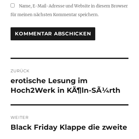
Name, E-Mail-Adresse und Website in diesem Browser
für meinen nächsten Kommentar speichern.
Beitragsnavigation
ZURÜCK
erotische Lesung im
Vorheriger
Hoch2Werk in KÃ¶ln-SÃ¼rth
Beitrag:
WEITER
Black Friday Klappe die zweite
Nächster
Beitrag: