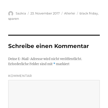
Autor
Sazkia
Veröffentlicht
23. November 2017
Kategorien
Allerlei
Schlagwörter
black friday
,
am
sparen
Schreibe einen Kommentar
Deine E-Mail-Adresse wird nicht veröffentlicht.
Erforderliche Felder sind mit
*
markiert
KOMMENTAR