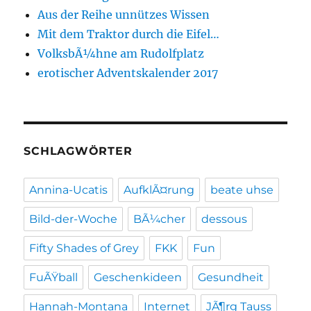
Aus der Reihe unnützes Wissen
Mit dem Traktor durch die Eifel…
VolksbÃ¼hne am Rudolfplatz
erotischer Adventskalender 2017
SCHLAGWÖRTER
Annina-Ucatis
AufklÃ¤rung
beate uhse
Bild-der-Woche
BÃ¼cher
dessous
Fifty Shades of Grey
FKK
Fun
FuÃŸball
Geschenkideen
Gesundheit
Hannah-Montana
Internet
JÃ¶rg Tauss