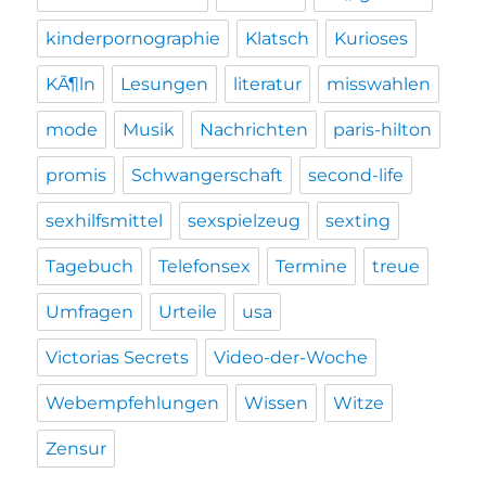
kinderpornographie
Klatsch
Kurioses
KÃ¶ln
Lesungen
literatur
misswahlen
mode
Musik
Nachrichten
paris-hilton
promis
Schwangerschaft
second-life
sexhilfsmittel
sexspielzeug
sexting
Tagebuch
Telefonsex
Termine
treue
Umfragen
Urteile
usa
Victorias Secrets
Video-der-Woche
Webempfehlungen
Wissen
Witze
Zensur