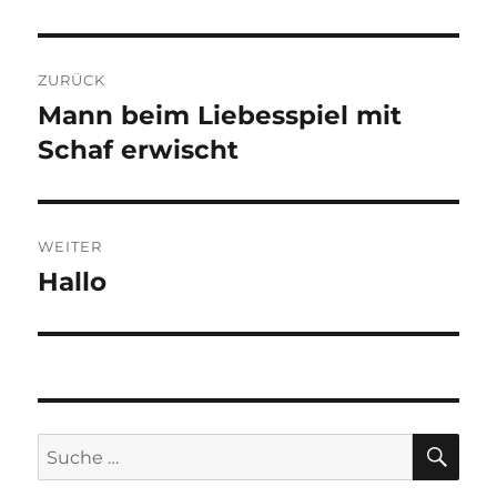
Beitragsnavigation
ZURÜCK
Mann beim Liebesspiel mit
Vorheriger
Schaf erwischt
Beitrag:
WEITER
Hallo
Nächster
Beitrag:
SU
Suche
nach: