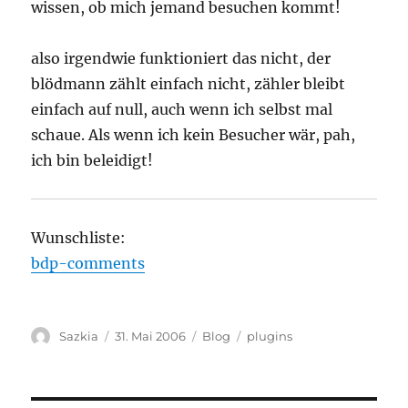
wissen, ob mich jemand besuchen kommt!
also irgendwie funktioniert das nicht, der
blödmann zählt einfach nicht, zähler bleibt
einfach auf null, auch wenn ich selbst mal
schaue. Als wenn ich kein Besucher wär, pah,
ich bin beleidigt!
Wunschliste:
bdp-comments
Autor
Sazkia
Veröffentlicht
31. Mai 2006
Kategorien
Blog
Schlagwörter
plugins
am