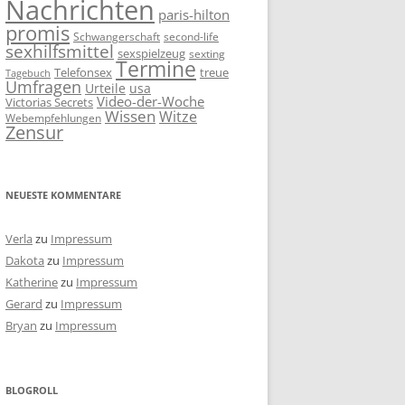
Nachrichten
paris-hilton
promis
Schwangerschaft
second-life
sexhilfsmittel
sexspielzeug
sexting
Termine
Telefonsex
treue
Tagebuch
Umfragen
Urteile
usa
Video-der-Woche
Victorias Secrets
Wissen
Witze
Webempfehlungen
Zensur
NEUESTE KOMMENTARE
Verla
zu
Impressum
Dakota
zu
Impressum
Katherine
zu
Impressum
Gerard
zu
Impressum
Bryan
zu
Impressum
BLOGROLL