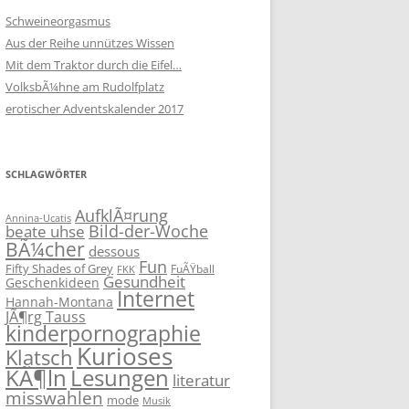
Schweineorgasmus
Aus der Reihe unnützes Wissen
Mit dem Traktor durch die Eifel…
VolksbÃ¼hne am Rudolfplatz
erotischer Adventskalender 2017
SCHLAGWÖRTER
AufklÃ¤rung
Annina-Ucatis
Bild-der-Woche
beate uhse
BÃ¼cher
dessous
Fun
Fifty Shades of Grey
FuÃŸball
FKK
Gesundheit
Geschenkideen
Internet
Hannah-Montana
JÃ¶rg Tauss
kinderpornographie
Kurioses
Klatsch
KÃ¶ln
Lesungen
literatur
misswahlen
mode
Musik