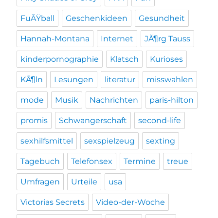
FuÃŸball
Geschenkideen
Gesundheit
Hannah-Montana
Internet
JÃ¶rg Tauss
kinderpornographie
Klatsch
Kurioses
KÃ¶ln
Lesungen
literatur
misswahlen
mode
Musik
Nachrichten
paris-hilton
promis
Schwangerschaft
second-life
sexhilfsmittel
sexspielzeug
sexting
Tagebuch
Telefonsex
Termine
treue
Umfragen
Urteile
usa
Victorias Secrets
Video-der-Woche