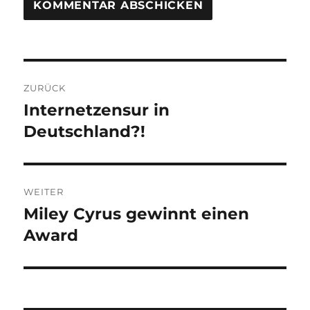
Beitragsnavigation
ZURÜCK
Internetzensur in
Vorheriger
Deutschland?!
Beitrag:
WEITER
Miley Cyrus gewinnt einen
Nächster
Award
Beitrag: