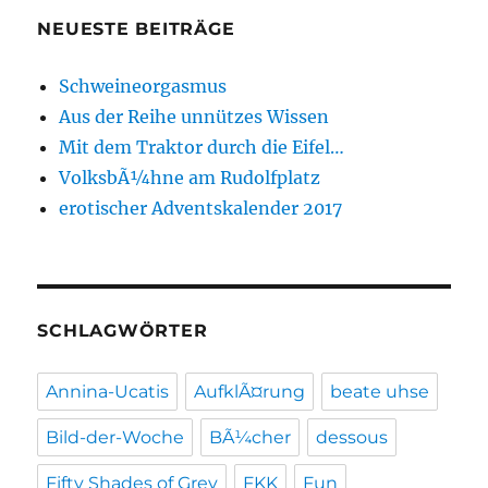
NEUESTE BEITRÄGE
Schweineorgasmus
Aus der Reihe unnützes Wissen
Mit dem Traktor durch die Eifel…
VolksbÃ¼hne am Rudolfplatz
erotischer Adventskalender 2017
SCHLAGWÖRTER
Annina-Ucatis
AufklÃ¤rung
beate uhse
Bild-der-Woche
BÃ¼cher
dessous
Fifty Shades of Grey
FKK
Fun