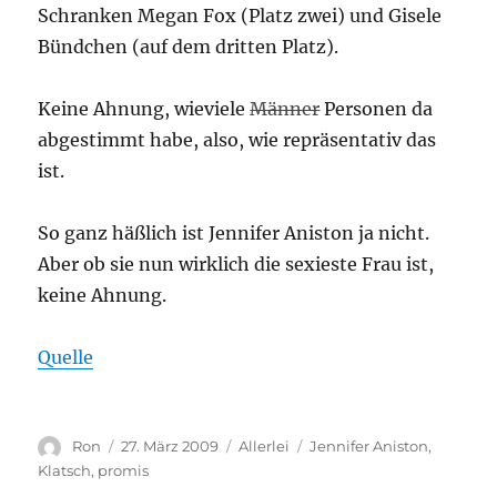
Schranken Megan Fox (Platz zwei) und Gisele
Bündchen (auf dem dritten Platz).
Keine Ahnung, wieviele
Männer
Personen da
abgestimmt habe, also, wie repräsentativ das
ist.
So ganz häßlich ist Jennifer Aniston ja nicht.
Aber ob sie nun wirklich die sexieste Frau ist,
keine Ahnung.
Quelle
Autor
Ron
Veröffentlicht
27. März 2009
Kategorien
Allerlei
Schlagwörter
Jennifer Aniston
,
am
Klatsch
,
promis