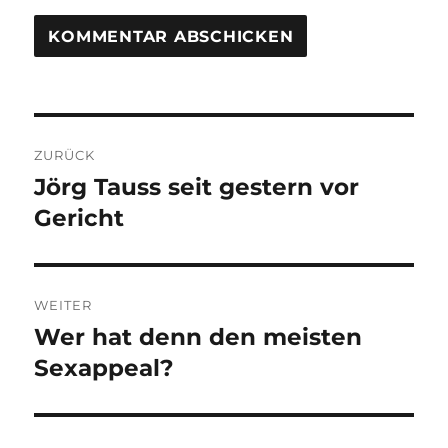
Beitragsnavigation
ZURÜCK
Jörg Tauss seit gestern vor
Vorheriger
Gericht
Beitrag:
WEITER
Wer hat denn den meisten
Nächster
Sexappeal?
Beitrag: