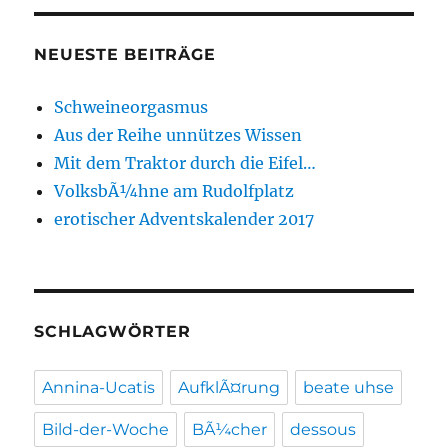
NEUESTE BEITRÄGE
Schweineorgasmus
Aus der Reihe unnützes Wissen
Mit dem Traktor durch die Eifel…
VolksbÃ¼hne am Rudolfplatz
erotischer Adventskalender 2017
SCHLAGWÖRTER
Annina-Ucatis
AufklÃ¤rung
beate uhse
Bild-der-Woche
BÃ¼cher
dessous