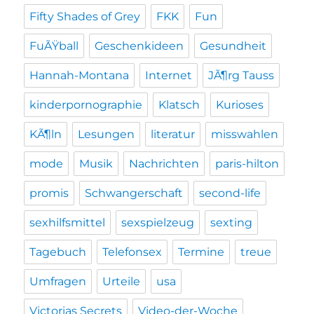
Fifty Shades of Grey
FKK
Fun
FuÃŸball
Geschenkideen
Gesundheit
Hannah-Montana
Internet
JÃ¶rg Tauss
kinderpornographie
Klatsch
Kurioses
KÃ¶ln
Lesungen
literatur
misswahlen
mode
Musik
Nachrichten
paris-hilton
promis
Schwangerschaft
second-life
sexhilfsmittel
sexspielzeug
sexting
Tagebuch
Telefonsex
Termine
treue
Umfragen
Urteile
usa
Victorias Secrets
Video-der-Woche