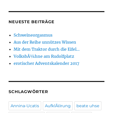
NEUESTE BEITRÄGE
Schweineorgasmus
Aus der Reihe unnützes Wissen
Mit dem Traktor durch die Eifel…
VolksbÃ¼hne am Rudolfplatz
erotischer Adventskalender 2017
SCHLAGWÖRTER
Annina-Ucatis
AufklÃ¤rung
beate uhse