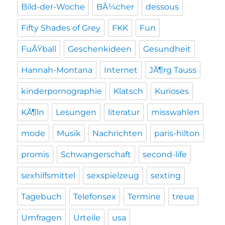
Bild-der-Woche
BÃ¼cher
dessous
Fifty Shades of Grey
FKK
Fun
FuÃŸball
Geschenkideen
Gesundheit
Hannah-Montana
Internet
JÃ¶rg Tauss
kinderpornographie
Klatsch
Kurioses
KÃ¶ln
Lesungen
literatur
misswahlen
mode
Musik
Nachrichten
paris-hilton
promis
Schwangerschaft
second-life
sexhilfsmittel
sexspielzeug
sexting
Tagebuch
Telefonsex
Termine
treue
Umfragen
Urteile
usa