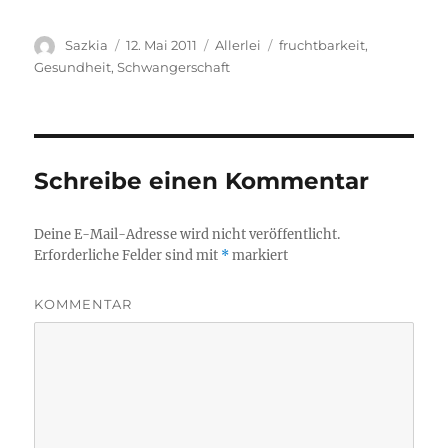
Autor
Sazkia
Veröffentlicht
12. Mai 2011
Kategorien
Allerlei
Schlagwörter
fruchtbarkeit
,
am
Gesundheit
,
Schwangerschaft
Schreibe einen Kommentar
Deine E-Mail-Adresse wird nicht veröffentlicht.
Erforderliche Felder sind mit
*
markiert
KOMMENTAR