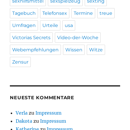
sexhilfsmittel
sexspielzeug
sexting
Tagebuch
Telefonsex
Termine
treue
Umfragen
Urteile
usa
Victorias Secrets
Video-der-Woche
Webempfehlungen
Wissen
Witze
Zensur
NEUESTE KOMMENTARE
Verla
zu
Impressum
Dakota
zu
Impressum
Katherine
zu
Impressum