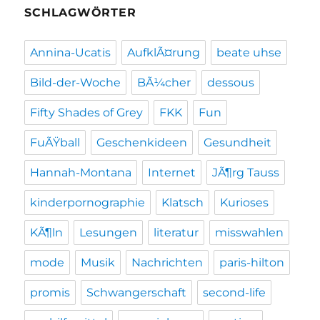
SCHLAGWÖRTER
Annina-Ucatis
AufklÃ¤rung
beate uhse
Bild-der-Woche
BÃ¼cher
dessous
Fifty Shades of Grey
FKK
Fun
FuÃŸball
Geschenkideen
Gesundheit
Hannah-Montana
Internet
JÃ¶rg Tauss
kinderpornographie
Klatsch
Kurioses
KÃ¶ln
Lesungen
literatur
misswahlen
mode
Musik
Nachrichten
paris-hilton
promis
Schwangerschaft
second-life