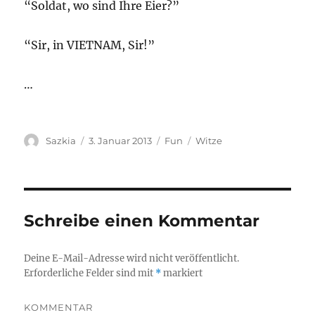
“Soldat, wo sind Ihre Eier?”
“Sir, in VIETNAM, Sir!”
…
Autor
Sazkia
Veröffentlicht
3. Januar 2013
Kategorien
Fun
Schlagwörter
Witze
am
Schreibe einen Kommentar
Deine E-Mail-Adresse wird nicht veröffentlicht.
Erforderliche Felder sind mit
*
markiert
KOMMENTAR