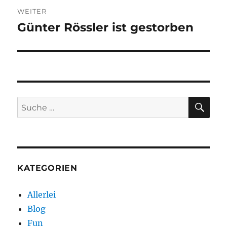
WEITER
Günter Rössler ist gestorben
Nächster
Beitrag:
SU
Suche
nach:
KATEGORIEN
Allerlei
Blog
Fun