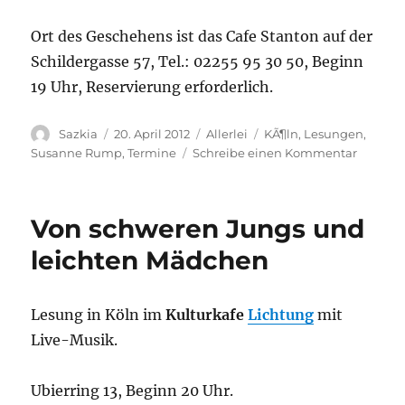
Ort des Geschehens ist das Cafe Stanton auf der
Schildergasse 57, Tel.: 02255 95 30 50, Beginn
19 Uhr, Reservierung erforderlich.
Autor
Sazkia
Veröffentlicht
20. April 2012
Kategorien
Allerlei
Schlagwörter
KÃ¶ln
,
Lesungen
,
am
Susanne Rump
,
Termine
Schreibe einen Kommentar
zu
Aphrodi
am
22.04.2
Von schweren Jungs und
in
Köln
leichten Mädchen
Lesung in Köln im
Kulturkafe
Lichtung
mit
Live-Musik.
Ubierring 13, Beginn 20 Uhr.