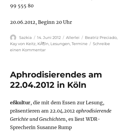
99 555 80
20.06.2012, Beginn 20 Uhr
Autor
Sazkia
Veröffentlicht
14. Juni 2012
Kategorien
Allerlei
Schlagwörter
Beatriz Preciado
,
am
Kay von Keitz
,
KÃ¶ln
,
Lesungen
,
Termine
Schreibe
einen Kommentar
zu
Erotika:
Pornotopia
–
Aphrodisierendes am
20.06.2012
22.04.2012 in Köln
eßkultur
, die mit dem Essen zur Lesung,
präsentieren am 22.04.2012
aphrodisierende
Gerichte und Geschichte
n, es liest WDR-
Sprecherin Susanne Rump