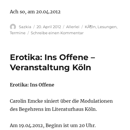
Ach so, am 20.04.2012
Autor
Sazkia
Veröffentlicht
20. April 2012
Kategorien
Allerlei
Schlagwörter
KÃ¶ln
,
Lesungen
,
am
Termine
Schreibe einen Kommentar
zu
Von
schweren
Jungs
Erotika: Ins Offene –
und
leichten
Veranstaltung Köln
Mädchen
Erotika: Ins Offene
Carolin Emcke siniert über die Modulationen
des Begehrens im Literaturhaus Köln.
Am 19.04.2012, Beginn ist um 20 Uhr.