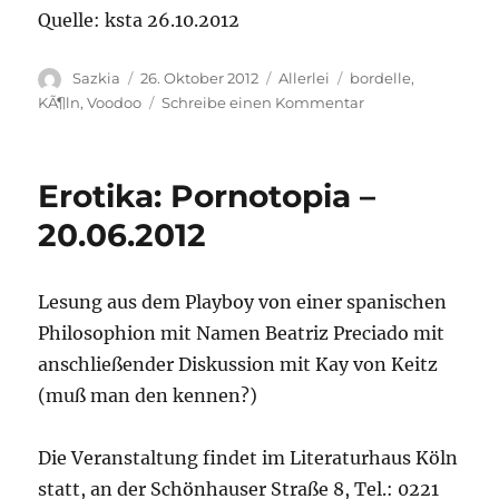
Quelle: ksta 26.10.2012
Autor
Sazkia
Veröffentlicht
26. Oktober 2012
Kategorien
Allerlei
Schlagwörter
bordelle
,
am
KÃ¶ln
,
Voodoo
Schreibe einen Kommentar
zu
Razzia
in
Kölner
Erotika: Pornotopia –
Bordellen
20.06.2012
Lesung aus dem Playboy von einer spanischen
Philosophion mit Namen Beatriz Preciado mit
anschließender Diskussion mit Kay von Keitz
(muß man den kennen?)
Die Veranstaltung findet im Literaturhaus Köln
statt, an der Schönhauser Straße 8, Tel.: 0221