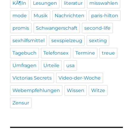
KÃ¶ln
Lesungen
literatur
misswahlen
mode
Musik
Nachrichten
paris-hilton
promis
Schwangerschaft
second-life
sexhilfsmittel
sexspielzeug
sexting
Tagebuch
Telefonsex
Termine
treue
Umfragen
Urteile
usa
Victorias Secrets
Video-der-Woche
Webempfehlungen
Wissen
Witze
Zensur