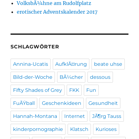
VolksbÃ¼hne am Rudolfplatz
erotischer Adventskalender 2017
SCHLAGWÖRTER
Annina-Ucatis
AufklÃ¤rung
beate uhse
Bild-der-Woche
BÃ¼cher
dessous
Fifty Shades of Grey
FKK
Fun
FuÃŸball
Geschenkideen
Gesundheit
Hannah-Montana
Internet
JÃ¶rg Tauss
kinderpornographie
Klatsch
Kurioses