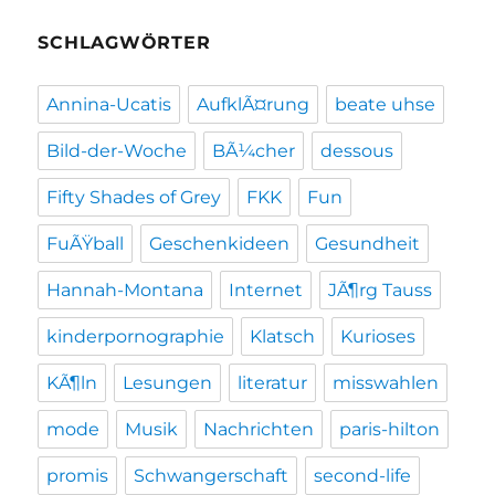
SCHLAGWÖRTER
Annina-Ucatis
AufklÃ¤rung
beate uhse
Bild-der-Woche
BÃ¼cher
dessous
Fifty Shades of Grey
FKK
Fun
FuÃŸball
Geschenkideen
Gesundheit
Hannah-Montana
Internet
JÃ¶rg Tauss
kinderpornographie
Klatsch
Kurioses
KÃ¶ln
Lesungen
literatur
misswahlen
mode
Musik
Nachrichten
paris-hilton
promis
Schwangerschaft
second-life