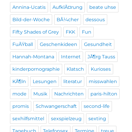
Annina-Ucatis
AufklÃ¤rung
beate uhse
Bild-der-Woche
BÃ¼cher
dessous
Fifty Shades of Grey
FKK
Fun
FuÃŸball
Geschenkideen
Gesundheit
Hannah-Montana
Internet
JÃ¶rg Tauss
kinderpornographie
Klatsch
Kurioses
KÃ¶ln
Lesungen
literatur
misswahlen
mode
Musik
Nachrichten
paris-hilton
promis
Schwangerschaft
second-life
sexhilfsmittel
sexspielzeug
sexting
Tagebuch
Telefonsex
Termine
treue