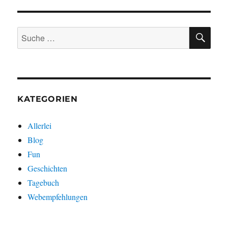
Bodyguards
schießen
auf
SU
Suche
Fotografen?
nach:
KATEGORIEN
Allerlei
Blog
Fun
Geschichten
Tagebuch
Webempfehlungen