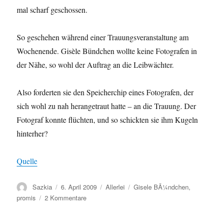
mal scharf geschossen.
So geschehen während einer Trauungsveranstaltung am
Wochenende. Gisèle Bündchen wollte keine Fotografen in
der Nähe, so wohl der Auftrag an die Leibwächter.
Also forderten sie den Speicherchip eines Fotografen, der
sich wohl zu nah herangetraut hatte – an die Trauung. Der
Fotograf konnte flüchten, und so schickten sie ihm Kugeln
hinterher?
Quelle
Autor
Sazkia
Veröffentlicht
6. April 2009
Kategorien
Allerlei
Schlagwörter
Gisele BÃ¼ndchen
,
am
promis
2 Kommentare
zu
Gisèle
Bündchen: