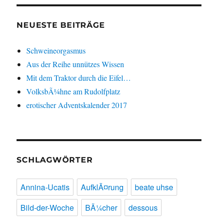
NEUESTE BEITRÄGE
Schweineorgasmus
Aus der Reihe unnützes Wissen
Mit dem Traktor durch die Eifel…
VolksbÃ¼hne am Rudolfplatz
erotischer Adventskalender 2017
SCHLAGWÖRTER
Annina-Ucatis
AufklÃ¤rung
beate uhse
Bild-der-Woche
BÃ¼cher
dessous