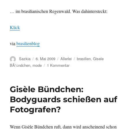
… im brasilianischen Regenwald. Was dahintersteckt:
Klick
via
brasilienblog
Autor
Sazkia
Veröffentlicht
6. Mai 2009
Kategorien
Allerlei
Schlagwörter
brasilien
,
Gisele
am
BÃ¼ndchen
,
mode
1 Kommentar
zu
Gisele
Bündchen
nackt
Gisèle Bündchen:
Bodyguards schießen auf
Fotografen?
Wenn Gisèle Bündchen ruft, dann wird anscheinend schon