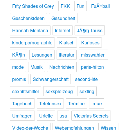
Fifty Shades of Grey
FKK
Fun
FuÃŸball
Geschenkideen
Gesundheit
Hannah-Montana
Internet
JÃ¶rg Tauss
kinderpornographie
Klatsch
Kurioses
KÃ¶ln
Lesungen
literatur
misswahlen
mode
Musik
Nachrichten
paris-hilton
promis
Schwangerschaft
second-life
sexhilfsmittel
sexspielzeug
sexting
Tagebuch
Telefonsex
Termine
treue
Umfragen
Urteile
usa
Victorias Secrets
Video-der-Woche
Webempfehlungen
Wissen